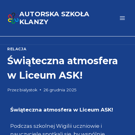
AUTORSKA SZKOŁA
KLANZY
RELACJA
Świąteczna atmosfera
w Liceum ASK!
Przez
bialystok
26 grudnia 2025
Świąteczna atmosfera w Liceum ASK!
Podczas szkolnej Wigilii uczniowie i
nauczyciele spotkali się, by wspólnie